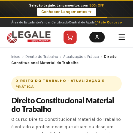
Ir
Seleção Legale: Lançamentos com
50% OFF
para
Conhecer Lançamentos
o
conteúdo
Área do Estudante
Validar Certificado
Central de Ajuda
Fale Conosco
Início
›
Direito do Trabalho
›
Atualização e Prática
›
Direito
Constitucional Material do Trabalho
DIREITO DO TRABALHO · ATUALIZAÇÃO E
PRÁTICA
Direito Constitucional Material
do Trabalho
O curso Direito Constitucional Material do Trabalho
é voltado a profissionais que atuam ou desejam