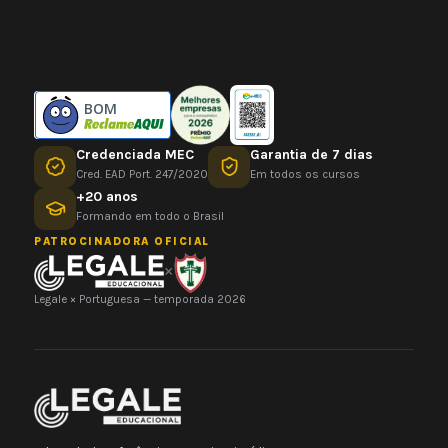
BOM
Credenciada MEC
Garantia de 7 dias
Cred. EAD Port. 247/2020
Em todos os cursos
+20 anos
Formando em todo o Brasil
PATROCINADORA OFICIAL
×
Legale × Portuguesa — temporada 2026