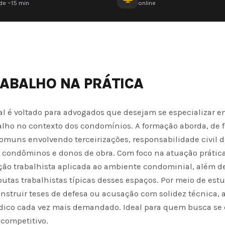
de ~15 min
online
RABALHO NA PRÁTICA
al é voltado para advogados que desejam se especializar 
balho no contexto dos condomínios. A formação aborda, de 
comuns envolvendo terceirizações, responsabilidade civil d
s, condôminos e donos de obra. Com foco na atuação prática
ação trabalhista aplicada ao ambiente condominial, além d
utas trabalhistas típicas desses espaços. Por meio de est
nstruir teses de defesa ou acusação com solidez técnica,
ídico cada vez mais demandado. Ideal para quem busca se 
 competitivo.