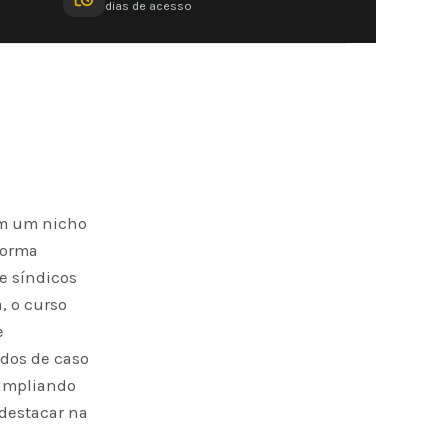
dias de acesso
em um nicho
forma
e síndicos
, o curso
e
udos de caso
 ampliando
destacar na