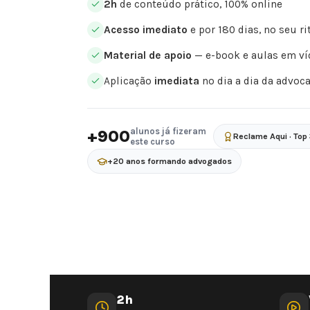
2h
de conteúdo prático, 100% online
Acesso imediato
e por 180 dias, no seu r
Material de apoio
— e-book e aulas em ví
Aplicação
imediata
no dia a dia da advoc
alunos já fizeram
+900
Reclame Aqui · Top
este curso
+20 anos formando advogados
2h