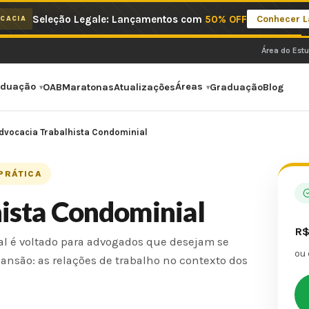
Seleção Legale: Lançamentos com
50% OFF
Conhecer 
CACIA
Área do Est
aduação
Áreas
OAB
Maratonas
Atualizações
Graduação
Blog
dvocacia Trabalhista Condominial
 PRÁTICA
ista Condominial
R
al é voltado para advogados que desejam se
ou
ansão: as relações de trabalho no contexto dos