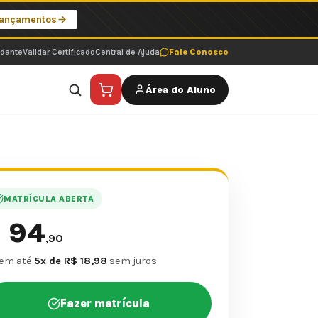
Lançamentos
udante
Validar Certificado
Central de Ajuda
Fale Conosco
Área do Aluno
MATRÍCULA ABERTA
94
$
,90
 em até
5x de R$ 18,98
sem juros
Fazer matrícula