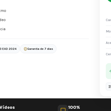
itmo
deo
Car
acia
Mo
Ac
 3 EAD 2024
Garantia de 7 dias
Cer
Vídeos
100%