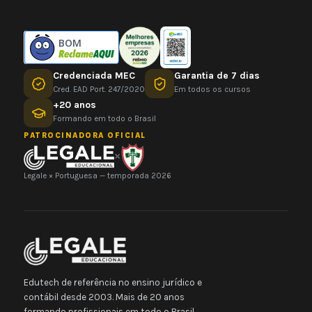
BOM
Credenciada MEC
Garantia de 7 dias
Cred. EAD Port. 247/2020
Em todos os cursos
+20 anos
Formando em todo o Brasil
PATROCINADORA OFICIAL
×
Legale × Portuguesa — temporada 2026
Edutech de referência no ensino jurídico e
contábil desde 2003. Mais de 20 anos
formando profissionais em todo o Brasil.