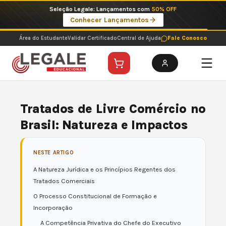
Ir
Imperdíveis no Pix: Pós Selecionadas a 199 reais no pix em parcela única
para
Ver ofertas
o
conteúdo
Área do Estudante
Validar Certificado
Central de Ajuda
Fale Conosco
Tratados de Livre Comércio no
Brasil: Natureza e Impactos
NESTE ARTIGO
A Natureza Jurídica e os Princípios Regentes dos
Tratados Comerciais
O Processo Constitucional de Formação e
Incorporação
A Competência Privativa do Chefe do Executivo