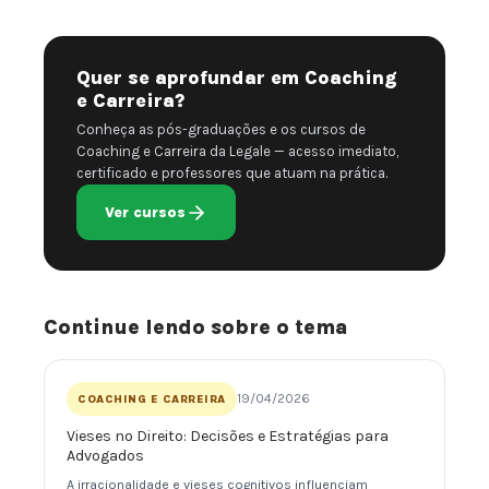
Quer se aprofundar em Coaching
e Carreira?
Conheça as pós-graduações e os cursos de
Coaching e Carreira da Legale — acesso imediato,
certificado e professores que atuam na prática.
Ver cursos
Continue lendo sobre o tema
19/04/2026
COACHING E CARREIRA
Vieses no Direito: Decisões e Estratégias para
Advogados
A irracionalidade e vieses cognitivos influenciam