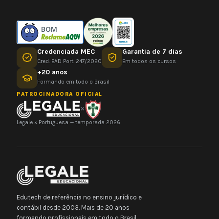
BOM
Credenciada MEC
Garantia de 7 dias
Cred. EAD Port. 247/2020
Em todos os cursos
+20 anos
Formando em todo o Brasil
PATROCINADORA OFICIAL
×
Legale × Portuguesa — temporada 2026
Edutech de referência no ensino jurídico e
contábil desde 2003. Mais de 20 anos
formando profissionais em todo o Brasil.