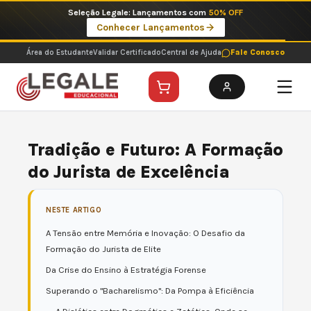
Ir
Imperdíveis no Pix: Pós Selecionadas a 199 reais no pix em parcela única
para
Ver ofertas
o
conteúdo
Área do Estudante
Validar Certificado
Central de Ajuda
Fale Conosco
Tradição e Futuro: A Formação
do Jurista de Excelência
NESTE ARTIGO
A Tensão entre Memória e Inovação: O Desafio da
Formação do Jurista de Elite
Da Crise do Ensino à Estratégia Forense
Superando o "Bacharelismo": Da Pompa à Eficiência