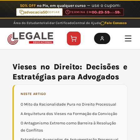
Ir
— use o cupom:
50% OFF
no Pix, em qualquer curso
para
advocacia50
00
23
59
59
COPIAR
TERMINA EM
d
h
min
s
o
Área do Estudante
Validar Certificado
Central de Ajuda
Fale Conosco
conteúdo
Vieses no Direito: Decisões e
Estratégias para Advogados
NESTE ARTIGO
O Mito da Racionalidade Pura no Direito Processual
A Arquitetura dos Vieses na Formação da Convicção
O Antagonismo Extremo como Barreira à Resolução
de Conflitos
Estratégias Avançadas de Argumentação Processual