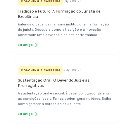
10/12/2025
COACHING E CARREIRA
Tradição e Futuro: A Formação do Jurista de
Excelência
Entenda o papel da memória institucional na formação
do jurista. Descubra como a tradição e a inovação
constroem uma advocacia de alta performance.
Ler artigo
28/11/2025
COACHING E CARREIRA
Sustentação Oral: O Dever do Juiz e as
Prerrogativas
A sustentação oral é crucial. É dever do julgador garantir
as condições ideais. Falhas podem gerar nulidade. Saiba
como garantir a defesa do seu cliente.
Ler artigo