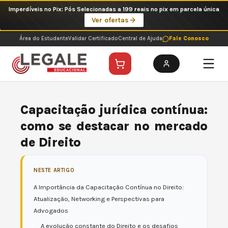
Ir
Imperdíveis no Pix: Pós Selecionadas a 199 reais no pix em parcela única
para
Ver ofertas
o
conteúdo
Área do Estudante
Validar Certificado
Central de Ajuda
Fale Conosco
Capacitação jurídica contínua:
como se destacar no mercado
de Direito
NESTE ARTIGO
A Importância da Capacitação Contínua no Direito:
Atualização, Networking e Perspectivas para
Advogados
A evolução constante do Direito e os desafios