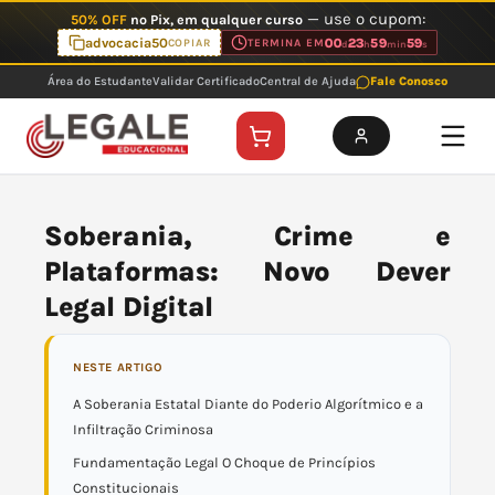
Ir
— use o cupom:
50% OFF
no Pix, em qualquer curso
para
advocacia50
00
23
59
59
COPIAR
TERMINA EM
d
h
min
s
o
Área do Estudante
Validar Certificado
Central de Ajuda
Fale Conosco
conteúdo
Soberania, Crime e
Plataformas: Novo Dever
Legal Digital
NESTE ARTIGO
A Soberania Estatal Diante do Poderio Algorítmico e a
Infiltração Criminosa
Fundamentação Legal O Choque de Princípios
Constitucionais