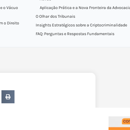
 e o Vácuo
Aplicação Prática e a Nova Fronteira da Advocaci
O Olhar dos Tribunais
 o Direito
Insights Estratégicos sobre a Criptocriminalidade
FAQ: Perguntas e Respostas Fundamentais