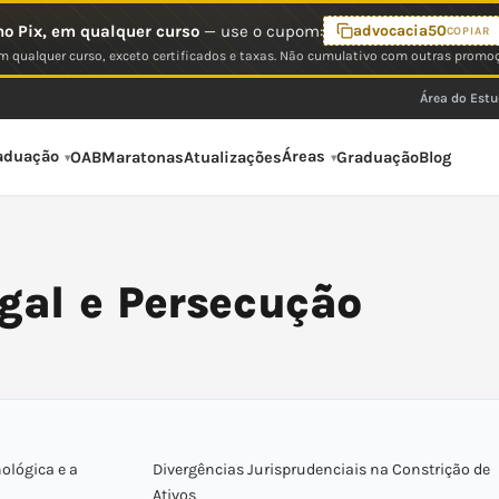
o Pix, em qualquer curso
— use o cupom:
advocacia50
COPIAR
 qualquer curso, exceto certificados e taxas. Não cumulativo com outras promo
Área do Est
aduação
Áreas
OAB
Maratonas
Atualizações
Graduação
Blog
egal e Persecução
nológica e a
Divergências Jurisprudenciais na Constrição de
Ativos