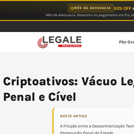
Ir
50% OFF
n
MÊS DA ADVOCACIA
para
Mês da Advocacia. Desconto no pagamento via Pix, em
o
conteúdo
Pós-Gr
Criptoativos: Vácuo L
Penal e Cível
NESTE ARTIGO
A Fricção entre a Descentralização Tec
Persecução Penal do Estado