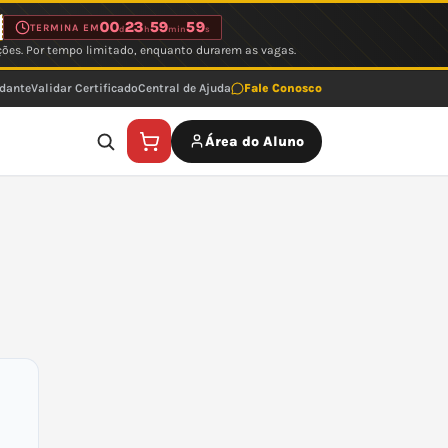
00
23
59
59
TERMINA EM
d
h
min
s
ções. Por tempo limitado, enquanto durarem as vagas.
udante
Validar Certificado
Central de Ajuda
Fale Conosco
Área do Aluno