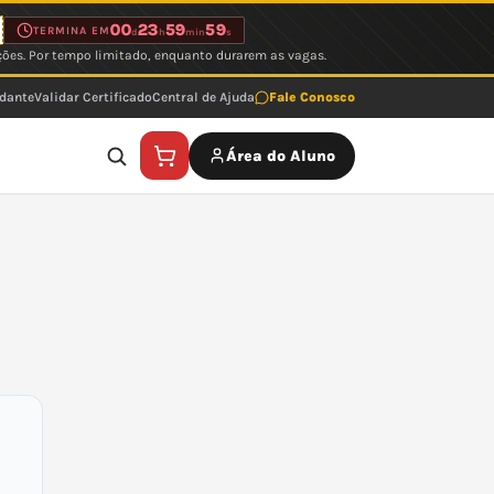
00
23
59
59
TERMINA EM
d
h
min
s
ções. Por tempo limitado, enquanto durarem as vagas.
udante
Validar Certificado
Central de Ajuda
Fale Conosco
Área do Aluno