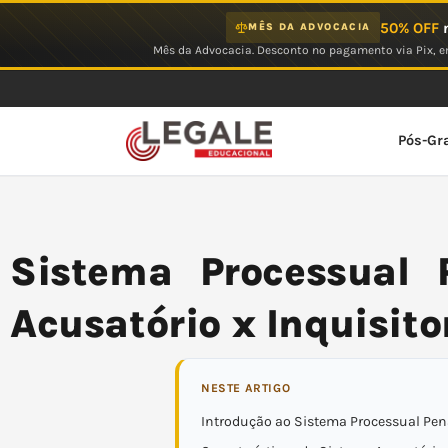
Ir
50% OFF
n
MÊS DA ADVOCACIA
para
Mês da Advocacia. Desconto no pagamento via Pix, em
o
conteúdo
Pós-Gr
Sistema Processual P
Acusatório x Inquisito
NESTE ARTIGO
Introdução ao Sistema Processual Pena