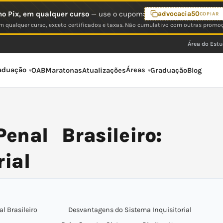
o Pix, em qualquer curso
— use o cupom:
advocacia50
COPIAR
 qualquer curso, exceto certificados e taxas. Não cumulativo com outras promo
Área do Est
aduação
Áreas
OAB
Maratonas
Atualizações
Graduação
Blog
enal Brasileiro:
rial
l Brasileiro
Desvantagens do Sistema Inquisitorial