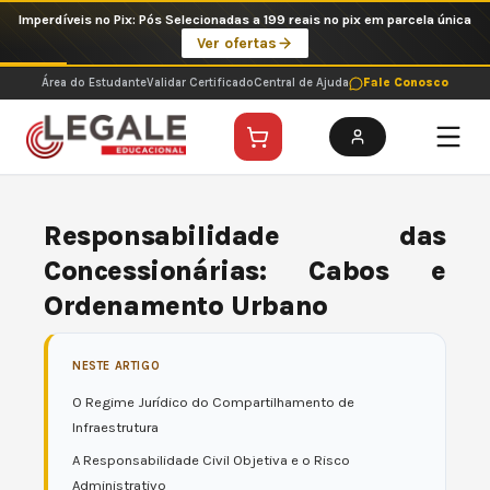
Ir
Imperdíveis no Pix: Pós Selecionadas a 199 reais no pix em parcela única
para
Ver ofertas
o
conteúdo
Área do Estudante
Validar Certificado
Central de Ajuda
Fale Conosco
Responsabilidade das
Concessionárias: Cabos e
Ordenamento Urbano
NESTE ARTIGO
O Regime Jurídico do Compartilhamento de
Infraestrutura
A Responsabilidade Civil Objetiva e o Risco
Administrativo