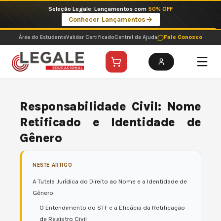
Ir
Imperdíveis no Pix: Pós Selecionadas a 199 reais no pix em parcela única
para
Ver ofertas
o
conteúdo
Área do Estudante
Validar Certificado
Central de Ajuda
Fale Conosco
Responsabilidade Civil: Nome
Retificado e Identidade de
Gênero
NESTE ARTIGO
A Tutela Jurídica do Direito ao Nome e a Identidade de
Gênero
O Entendimento do STF e a Eficácia da Retificação
de Registro Civil