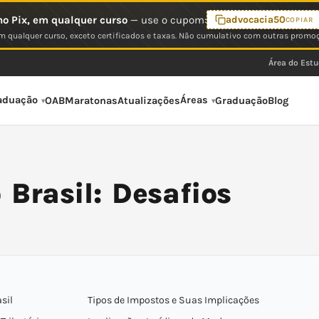
o Pix, em qualquer curso
— use o cupom:
advocacia50
COPIAR
 qualquer curso, exceto certificados e taxas. Não cumulativo com outras promo
Área do Est
aduação
Áreas
OAB
Maratonas
Atualizações
Graduação
Blog
 Brasil: Desafios
sil
Tipos de Impostos e Suas Implicações