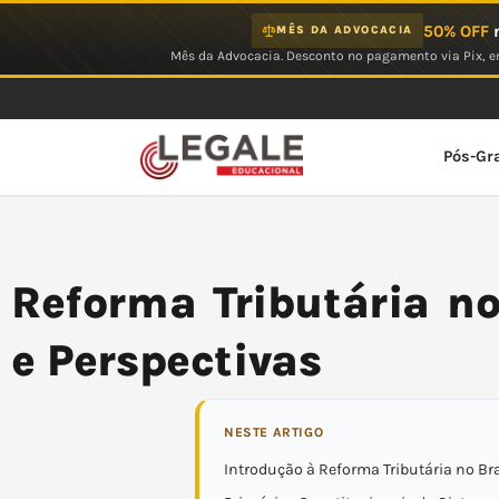
Ir
50% OFF
n
MÊS DA ADVOCACIA
para
Mês da Advocacia. Desconto no pagamento via Pix, em
o
conteúdo
Pós-Gr
Reforma Tributária no
e Perspectivas
NESTE ARTIGO
Introdução à Reforma Tributária no Bra