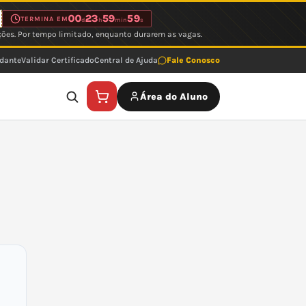
00
23
59
59
TERMINA EM
d
h
min
s
ções. Por tempo limitado, enquanto durarem as vagas.
udante
Validar Certificado
Central de Ajuda
Fale Conosco
Área do Aluno