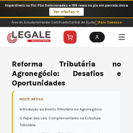
Ir
Imperdíveis no Pix: Pós Selecionadas a 199 reais no pix em parcela única
para
Ver ofertas
o
conteúdo
Área do Estudante
Validar Certificado
Central de Ajuda
Fale Conosco
Reforma Tributária no
Agronegócio: Desafios e
Oportunidades
NESTE ARTIGO
Introdução ao Direito Tributário no Agronegócio
O Papel das Leis Complementares na Estrutura
Tributária