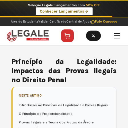
Ir
Imperdíveis no Pix: Pós Selecionadas a 199 reais no pix em parcela única
para
Ver ofertas
o
conteúdo
Área do Estudante
Validar Certificado
Central de Ajuda
Fale Conosco
Princípio da Legalidade:
Impactos das Provas Ilegais
no Direito Penal
NESTE ARTIGO
Introdução ao Princípio da Legalidade e Provas Ilegais
O Princípio da Proporcionalidade
Provas Ilegais e a Teoria dos Frutos da Árvore