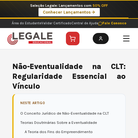
Ir
Imperdíveis no Pix: Pós Selecionadas a 199 reais no pix em parcela única
para
Ver ofertas
o
conteúdo
Área do Estudante
Validar Certificado
Central de Ajuda
Fale Conosco
Não-Eventualidade na CLT:
Regularidade Essencial ao
Vínculo
NESTE ARTIGO
O Conceito Jurídico de Não-Eventualidade na CLT
Teorias Doutrinárias Sobre a Eventualidade
A Teoria dos Fins do Empreendimento