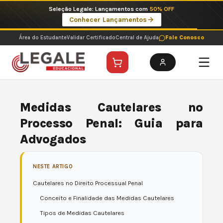
Ir
Imperdíveis no Pix: Pós Selecionadas a 199 reais no pix em parcela única
para
Ver ofertas
o
conteúdo
Área do Estudante
Validar Certificado
Central de Ajuda
Fale Conosco
Medidas Cautelares no
Processo Penal: Guia para
Advogados
NESTE ARTIGO
Cautelares no Direito Processual Penal
Conceito e Finalidade das Medidas Cautelares
Tipos de Medidas Cautelares