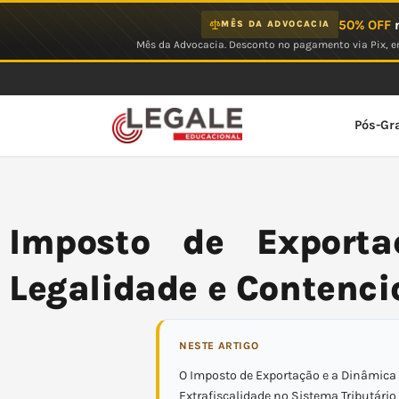
Ir
50% OFF
n
MÊS DA ADVOCACIA
para
Mês da Advocacia. Desconto no pagamento via Pix, em
o
conteúdo
Pós-Gr
Imposto de Exporta
Legalidade e Contenci
NESTE ARTIGO
O Imposto de Exportação e a Dinâmica
Extrafiscalidade no Sistema Tributário