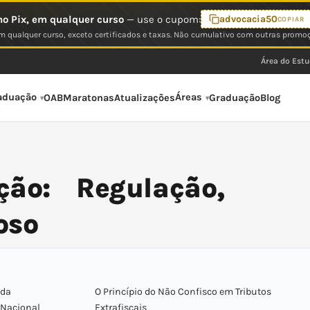
o Pix, em qualquer curso
— use o cupom:
advocacia50
COPIAR
 qualquer curso, exceto certificados e taxas. Não cumulativo com outras promo
Área do Est
aduação
Áreas
OAB
Maratonas
Atualizações
Graduação
Blog
ção: Regulação,
oso
 da
O Princípio do Não Confisco em Tributos
 Nacional
Extrafiscais