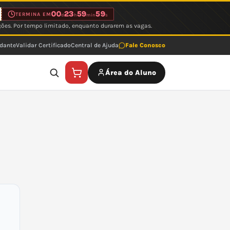
00
23
59
59
TERMINA EM
d
h
min
s
ções. Por tempo limitado, enquanto durarem as vagas.
udante
Validar Certificado
Central de Ajuda
Fale Conosco
Área do Aluno