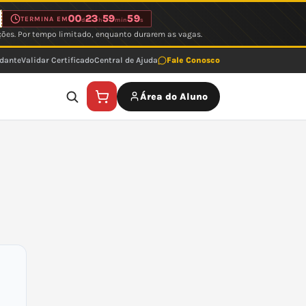
00
23
59
59
TERMINA EM
d
h
min
s
ções. Por tempo limitado, enquanto durarem as vagas.
udante
Validar Certificado
Central de Ajuda
Fale Conosco
Área do Aluno