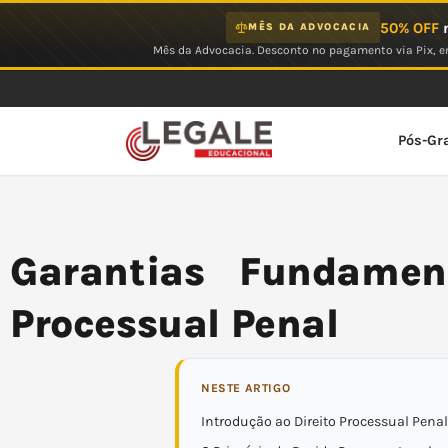
Ir
50% OFF
n
MÊS DA ADVOCACIA
para
Mês da Advocacia. Desconto no pagamento via Pix, em
o
conteúdo
Pós-Gr
Garantias Fundamen
Processual Penal
NESTE ARTIGO
Introdução ao Direito Processual Penal