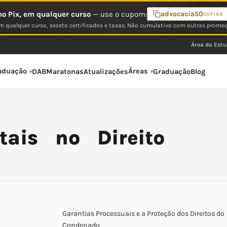
o Pix, em qualquer curso
— use o cupom:
advocacia50
COPIAR
 qualquer curso, exceto certificados e taxas. Não cumulativo com outras promo
Área do Est
aduação
Áreas
OAB
Maratonas
Atualizações
Graduação
Blog
tais no Direito
Garantias Processuais e a Proteção dos Direitos do
Condenado