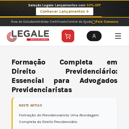
Ir
Seleção Legale: Lançamentos com
50% OFF
para
Conhecer Lançamentos
o
conteúdo
Área do Estudante
Validar Certificado
Central de Ajuda
Fale Conosco
Formação Completa em
Direito Previdenciário:
Essencial para Advogados
Previdenciaristas
NESTE ARTIGO
Formação do Previdenciarista: Uma Abordagem
Completa do Direito Previdenciário