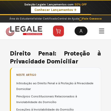
Ir
Seleção Legale: Lançamentos com
50% OFF
para
Conhecer Lançamentos
o
conteúdo
Área do Estudante
Validar Certificado
Central de Ajuda
Fale Conosco
Direito Penal: Proteção à
Privacidade Domiciliar
NESTE ARTIGO
Introdução ao Direito Penal e à Proteção à Privacidade
Domiciliar
Princípios Constitucionais Relacionados à
Inviolabilidade do Domicílio
Exceções à Inviolabilidade do Domicílio