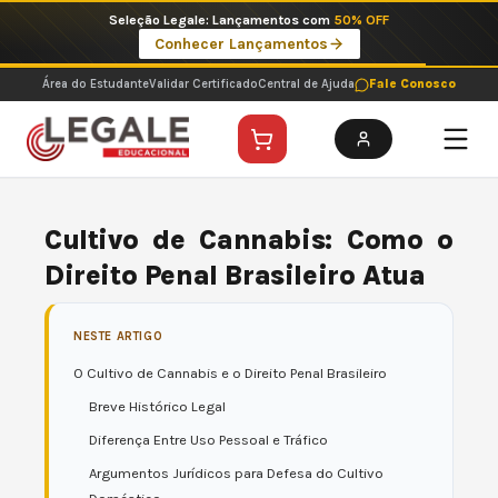
Ir
Imperdíveis no Pix: Pós Selecionadas a 199 reais no pix em parcela única
para
Ver ofertas
o
conteúdo
Área do Estudante
Validar Certificado
Central de Ajuda
Fale Conosco
Cultivo de Cannabis: Como o
Direito Penal Brasileiro Atua
NESTE ARTIGO
O Cultivo de Cannabis e o Direito Penal Brasileiro
Breve Histórico Legal
Diferença Entre Uso Pessoal e Tráfico
Argumentos Jurídicos para Defesa do Cultivo