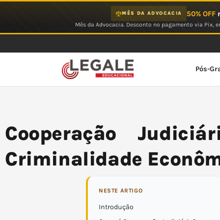
Ir
50% OFF
n
MÊS DA ADVOCACIA
para
Mês da Advocacia. Desconto no pagamento via Pix, em
o
conteúdo
Pós-Gr
Cooperação Judiciá
Criminalidade Econô
NESTE ARTIGO
Introdução