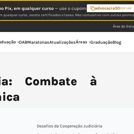
o Pix, em qualquer curso
— use o cupom:
advocacia50
COPIAR
 qualquer curso, exceto certificados e taxas. Não cumulativo com outras promo
Área do Est
aduação
Áreas
OAB
Maratonas
Atualizações
Graduação
Blog
ria: Combate à
mica
Desafios da Cooperação Judiciária