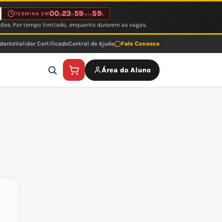
00
23
59
59
TERMINA EM
d
h
min
s
ções. Por tempo limitado, enquanto durarem as vagas.
udante
Validar Certificado
Central de Ajuda
Fale Conosco
Área do Aluno