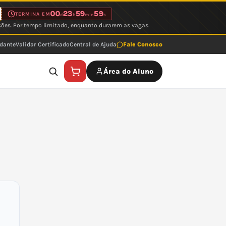
00
23
59
59
TERMINA EM
d
h
min
s
ções. Por tempo limitado, enquanto durarem as vagas.
udante
Validar Certificado
Central de Ajuda
Fale Conosco
Área do Aluno