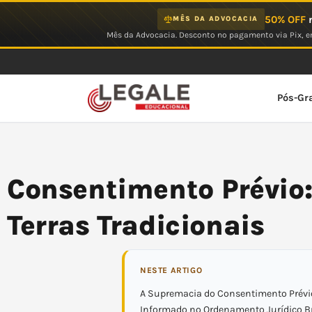
Ir
50% OFF
n
MÊS DA ADVOCACIA
para
Mês da Advocacia. Desconto no pagamento via Pix, em
o
conteúdo
Pós-Gr
Consentimento Prévio:
Terras Tradicionais
NESTE ARTIGO
A Supremacia do Consentimento Prévio,
Informado no Ordenamento Jurídico Br