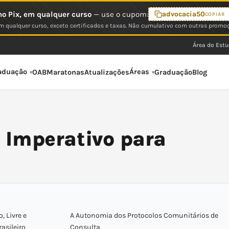
o Pix, em qualquer curso
— use o cupom:
advocacia50
COPIAR
 qualquer curso, exceto certificados e taxas. Não cumulativo com outras promo
Área do Est
aduação
Áreas
OAB
Maratonas
Atualizações
Graduação
Blog
 Imperativo para
 Livre e
A Autonomia dos Protocolos Comunitários de
asileiro
Consulta