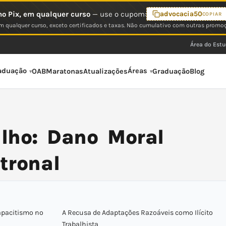
o Pix, em qualquer curso
— use o cupom:
advocacia50
COPIAR
 qualquer curso, exceto certificados e taxas. Não cumulativo com outras promo
Área do Est
aduação
Áreas
OAB
Maratonas
Atualizações
Graduação
Blog
lho: Dano Moral
tronal
apacitismo no
A Recusa de Adaptações Razoáveis como Ilícito
Trabalhista