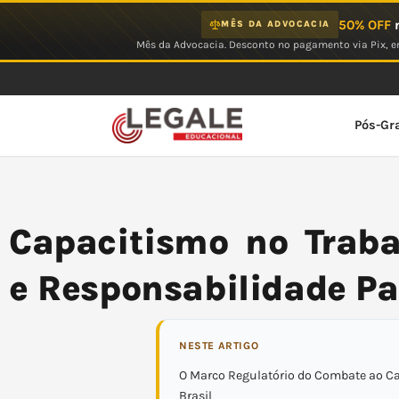
Ir
50% OFF
n
MÊS DA ADVOCACIA
para
Mês da Advocacia. Desconto no pagamento via Pix, em
o
conteúdo
Pós-Gr
Capacitismo no Traba
e Responsabilidade Pa
NESTE ARTIGO
O Marco Regulatório do Combate ao C
Brasil