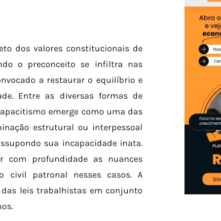
eto dos valores constitucionais de
do o preconceito se infiltra nas
nvocado a restaurar o equilíbrio e
ade. Entre as diversas formas de
o capacitismo emerge como uma das
minação estrutural ou interpessoal
essupondo sua incapacidade inata.
der com profundidade as nuances
 civil patronal nesses casos. A
das leis trabalhistas em conjunto
nos.