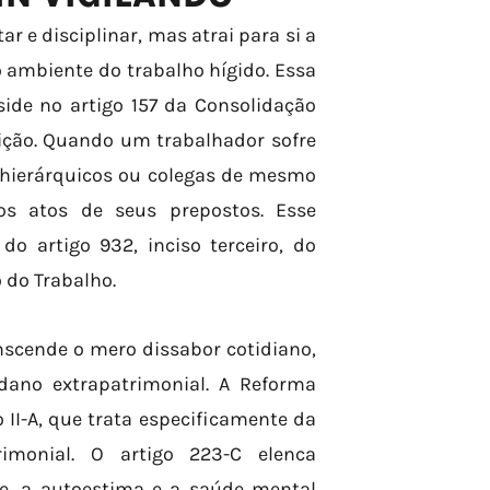
r e disciplinar, mas atrai para si a
 ambiente do trabalho hígido. Essa
ide no artigo 157 da Consolidação
uição. Quando um trabalhador sofre
s hierárquicos ou colegas de mesmo
os atos de seus prepostos. Esse
o artigo 932, inciso terceiro, do
o do Trabalho.
nscende o mero dissabor cotidiano,
dano extrapatrimonial. A Reforma
lo II-A, que trata especificamente da
imonial. O artigo 223-C elenca
e, a autoestima e a saúde mental