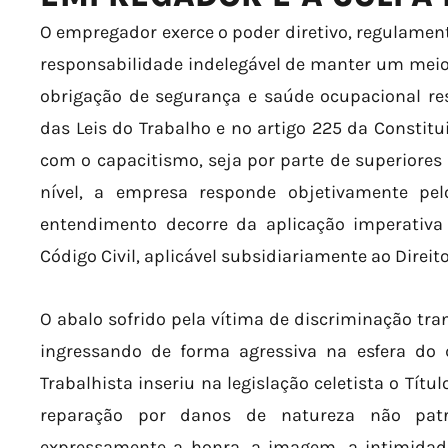
O empregador exerce o poder diretivo, regulamenta
responsabilidade indelegável de manter um meio
obrigação de segurança e saúde ocupacional res
das Leis do Trabalho e no artigo 225 da Constit
com o capacitismo, seja por parte de superiore
nível, a empresa responde objetivamente pel
entendimento decorre da aplicação imperativa d
Código Civil, aplicável subsidiariamente ao Direit
O abalo sofrido pela vítima de discriminação tra
ingressando de forma agressiva na esfera do 
Trabalhista inseriu na legislação celetista o Títu
reparação por danos de natureza não patr
expressamente a honra, a imagem, a intimidad