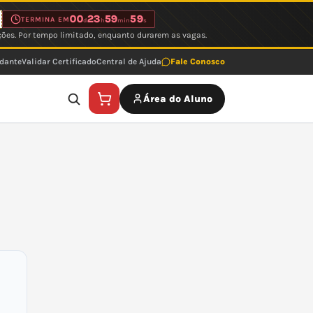
00
23
59
59
TERMINA EM
d
h
min
s
ções. Por tempo limitado, enquanto durarem as vagas.
udante
Validar Certificado
Central de Ajuda
Fale Conosco
Área do Aluno