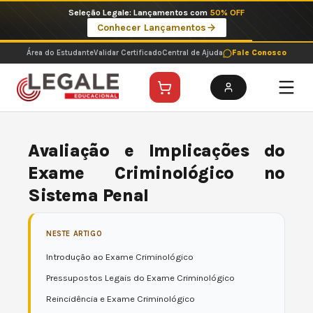
Ir
Seleção Legale: Lançamentos com
50% OFF
para
Conhecer Lançamentos
o
conteúdo
Área do Estudante
Validar Certificado
Central de Ajuda
Fale Conosco
Avaliação e Implicações do
Exame Criminológico no
Sistema Penal
NESTE ARTIGO
Introdução ao Exame Criminológico
Pressupostos Legais do Exame Criminológico
Reincidência e Exame Criminológico