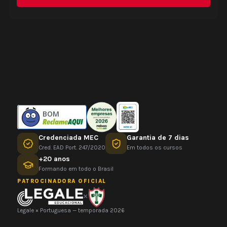
BOM
Credenciada MEC
Garantia de 7 dias
Cred. EAD Port. 247/2020
Em todos os cursos
+20 anos
Formando em todo o Brasil
PATROCINADORA OFICIAL
×
Legale × Portuguesa — temporada 2026