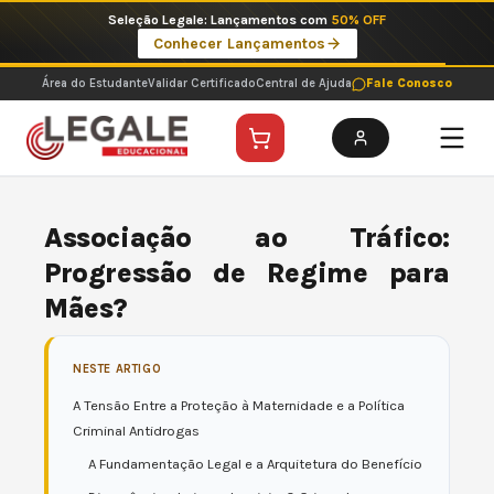
Ir
Imperdíveis no Pix: Pós Selecionadas a 199 reais no pix em parcela única
para
Ver ofertas
o
conteúdo
Área do Estudante
Validar Certificado
Central de Ajuda
Fale Conosco
Associação ao Tráfico:
Progressão de Regime para
Mães?
NESTE ARTIGO
A Tensão Entre a Proteção à Maternidade e a Política
Criminal Antidrogas
A Fundamentação Legal e a Arquitetura do Benefício