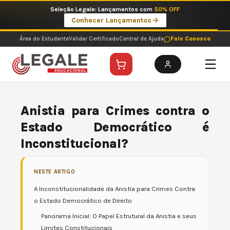
Ir
Imperdíveis no Pix: Pós Selecionadas a 199 reais no pix em parcela única
para
Ver ofertas
o
conteúdo
Área do Estudante
Validar Certificado
Central de Ajuda
Fale Conosco
Anistia para Crimes contra o
Estado Democrático é
Inconstitucional?
NESTE ARTIGO
A Inconstitucionalidade da Anistia para Crimes Contra
o Estado Democrático de Direito
Panorama Inicial: O Papel Estrutural da Anistia e seus
Limites Constitucionais