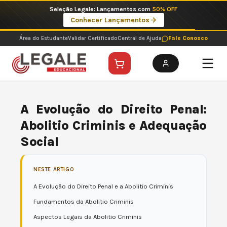
Ir
Seleção Legale: Lançamentos com
50% OFF
para
Conhecer Lançamentos
o
conteúdo
Área do Estudante
Validar Certificado
Central de Ajuda
Fale Conosco
A Evolução do Direito Penal:
Abolitio Criminis e Adequação
Social
NESTE ARTIGO
A Evolução do Direito Penal e a Abolitio Criminis
Fundamentos da Abolitio Criminis
Aspectos Legais da Abolitio Criminis