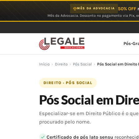
Ir
50% OFF
n
MÊS DA ADVOCACIA
para
Mês da Advocacia. Desconto no pagamento via Pix, em
o
conteúdo
Pós-Gr
Início
›
Direito
›
Pós Social
›
Pós Social em Direito
DIREITO · PÓS SOCIAL
Pós Social em Dire
Especializar-se em Direito Público é o qu
procurado pelo nome.
Certificado de pós lato sensu
reconhecid