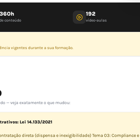
360h
192
de conteúdo
vídeo-aulas
dência vigentes durante a sua formação.
O
eúdo — veja exatamente o que mudou:
rativos: Lei 14.133/2021
ntratação direta (dispensa e inexigibilidade) Tema 03: Compliance e