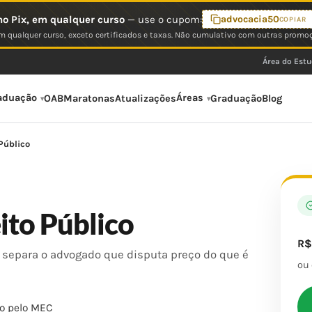
o Pix, em qualquer curso
— use o cupom:
advocacia50
COPIAR
 qualquer curso, exceto certificados e taxas. Não cumulativo com outras promo
Área do Est
aduação
Áreas
OAB
Maratonas
Atualizações
Graduação
Blog
 Público
ito Público
R
e separa o advogado que disputa preço do que é
ou
o pelo MEC