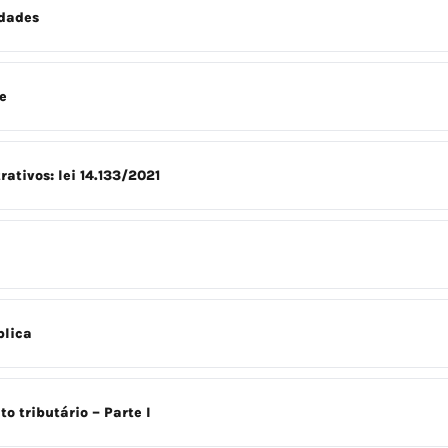
rdades
e
ativos: lei 14.133/2021
blica
o tributário – Parte I