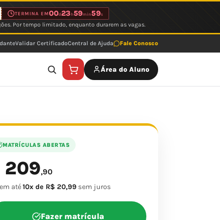
00
23
59
59
TERMINA EM
d
h
min
s
ções. Por tempo limitado, enquanto durarem as vagas.
udante
Validar Certificado
Central de Ajuda
Fale Conosco
Área do Aluno
MATRÍCULAS ABERTAS
209
$
,90
 em até
10x de R$ 20,99
sem juros
Fazer matrícula