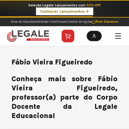
Ir
Seleção Legale: Lançamentos com
50% OFF
para
Conhecer Lançamentos
o
conteúdo
Área do Estudante
Validar Certificado
Central de Ajuda
Fale Conosco
Fábio Vieira Figueiredo
Conheça mais sobre Fábio
Vieira Figueiredo,
professor(a) parte do Corpo
Docente da Legale
Educacional