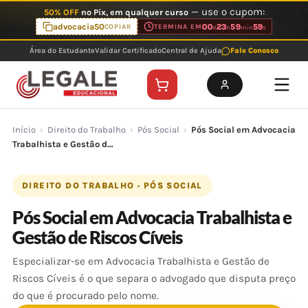
Ir
— use o cupom:
50% OFF
no Pix, em qualquer curso
para
advocacia50
00
23
59
59
COPIAR
TERMINA EM
d
h
min
s
o
Área do Estudante
Validar Certificado
Central de Ajuda
Fale Conosco
conteúdo
Início
›
Direito do Trabalho
›
Pós Social
›
Pós Social em Advocacia
Trabalhista e Gestão d…
DIREITO DO TRABALHO · PÓS SOCIAL
Pós Social em Advocacia Trabalhista e
Gestão de Riscos Cíveis
Especializar-se em Advocacia Trabalhista e Gestão de
Riscos Cíveis é o que separa o advogado que disputa preço
do que é procurado pelo nome.