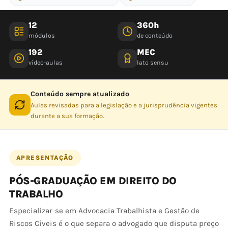
12
360h
módulos
de conteúdo
192
MEC
vídeo-aulas
lato sensu
Conteúdo sempre atualizado
Aulas revisadas para a legislação e a jurisprudência vigentes
durante a sua formação.
APRESENTAÇÃO
PÓS-GRADUAÇÃO EM DIREITO DO
TRABALHO
Especializar-se em Advocacia Trabalhista e Gestão de
Riscos Cíveis é o que separa o advogado que disputa preço