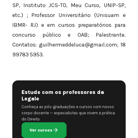
SP, Instituto JCS-TO, Meu Curso, UNIP-SP,
etc.) ; Professor Universitário (Unisuam e
IBMR- RJ) e em cursos preparatórios para
concurso público e OAB; Palestrante.
Contatos:
guilhermeddeluca@gmail.com
; 18
99783 5953.
Estude com os professores da
Legale
Conheça as pós-graduações e cursos com nosso
corpo docente — especialistas que vivem a prática
do Direito.
Ver cursos