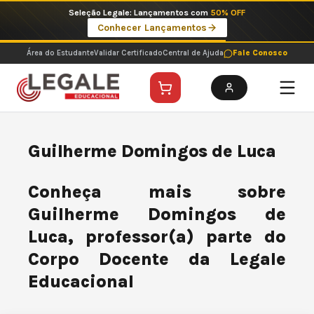
Ir
Seleção Legale: Lançamentos com
50% OFF
para
Conhecer Lançamentos
o
conteúdo
Área do Estudante
Validar Certificado
Central de Ajuda
Fale Conosco
Guilherme Domingos de Luca
Conheça mais sobre
Guilherme Domingos de
Luca, professor(a) parte do
Corpo Docente da Legale
Educacional