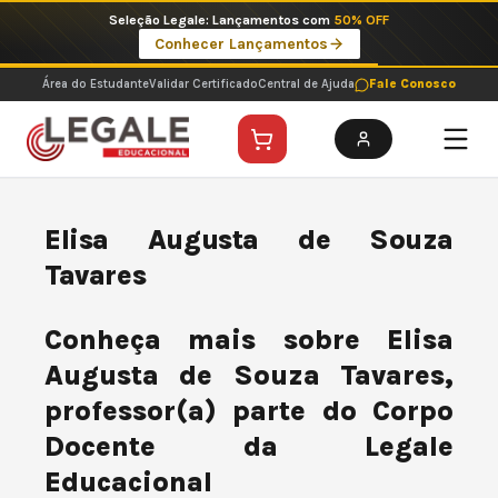
Ir
Seleção Legale: Lançamentos com
50% OFF
para
Conhecer Lançamentos
o
conteúdo
Área do Estudante
Validar Certificado
Central de Ajuda
Fale Conosco
Elisa Augusta de Souza
Tavares
Conheça mais sobre Elisa
Augusta de Souza Tavares,
professor(a) parte do Corpo
Docente da Legale
Educacional