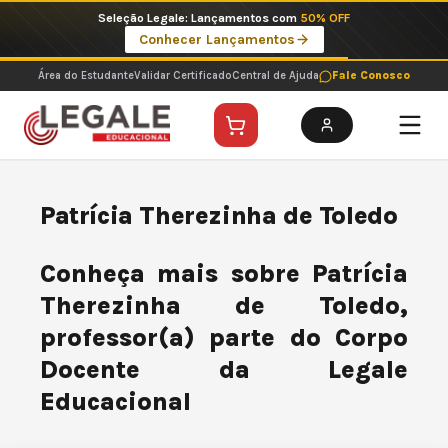
Ir
Seleção Legale: Lançamentos com
50% OFF
para
Conhecer Lançamentos
o
conteúdo
Área do Estudante
Validar Certificado
Central de Ajuda
Fale Conosco
Patrícia Therezinha de Toledo
Conheça mais sobre Patrícia
Therezinha de Toledo,
professor(a) parte do Corpo
Docente da Legale
Educacional