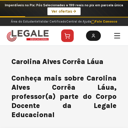
Ir
Imperdíveis no Pix: Pós Selecionadas a 199 reais no pix em parcela única
para
Ver ofertas
o
conteúdo
Área do Estudante
Validar Certificado
Central de Ajuda
Fale Conosco
Carolina Alves Corrêa Láua
Conheça mais sobre Carolina
Alves Corrêa Láua,
professor(a) parte do Corpo
Docente da Legale
Educacional