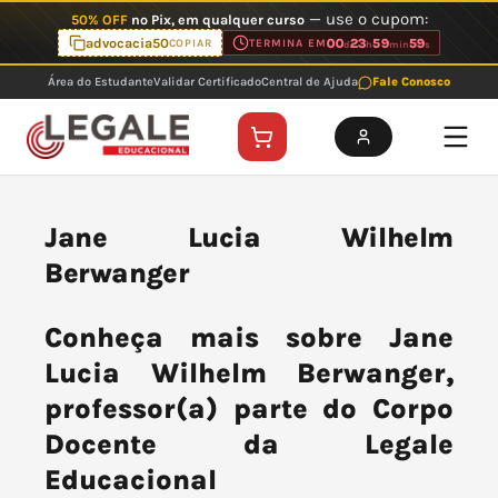
Ir
— use o cupom:
50% OFF
no Pix, em qualquer curso
para
advocacia50
00
23
59
59
COPIAR
TERMINA EM
d
h
min
s
o
Área do Estudante
Validar Certificado
Central de Ajuda
Fale Conosco
conteúdo
Jane Lucia Wilhelm
Berwanger
Conheça mais sobre Jane
Lucia Wilhelm Berwanger,
professor(a) parte do Corpo
Docente da Legale
Educacional