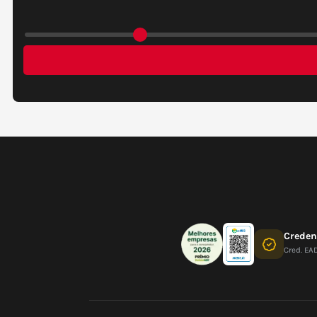
Crede
Cred. EA