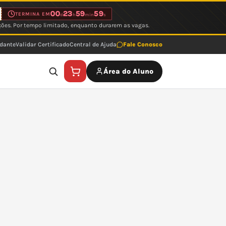
00
23
59
59
TERMINA EM
d
h
min
s
ções. Por tempo limitado, enquanto durarem as vagas.
udante
Validar Certificado
Central de Ajuda
Fale Conosco
Área do Aluno