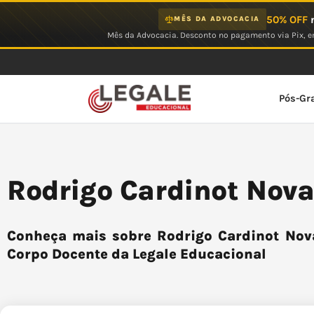
Ir
50% OFF
n
MÊS DA ADVOCACIA
para
Mês da Advocacia. Desconto no pagamento via Pix, em
o
conteúdo
Pós-Gr
Rodrigo Cardinot Nova
Conheça mais sobre Rodrigo Cardinot Nova
Corpo Docente da Legale Educacional