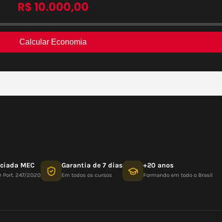
nciada MEC
Garantia de 7 dias
+20 anos
D Port. 247/2020
Em todos os cursos
Formando em todo o Brasil