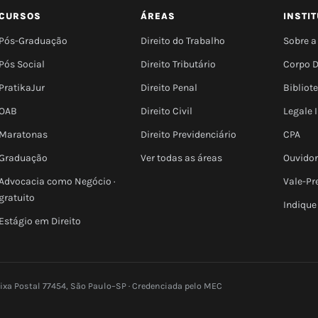
CURSOS
ÁREAS
INSTI
Pós-Graduação
Direito do Trabalho
Sobre a
Pós Social
Direito Tributário
Corpo 
PratikaJur
Direito Penal
Bibliot
OAB
Direito Civil
Legale
Maratonas
Direito Previdenciário
CPA
Graduação
Ver todas as áreas
Ouvidor
Advocacia como Negócio ·
Vale-Pr
gratuito
Indique
Estágio em Direito
aixa Postal 77454, São Paulo–SP · Credenciada pelo MEC