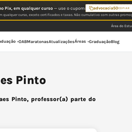
o Pix, em qualquer curso
— use o cupom:
advocacia50
COPIAR
 qualquer curso, exceto certificados e taxas. Não cumulativo com outras promo
Área do Est
aduação
Áreas
OAB
Maratonas
Atualizações
Graduação
Blog
es Pinto
es Pinto, professor(a) parte do