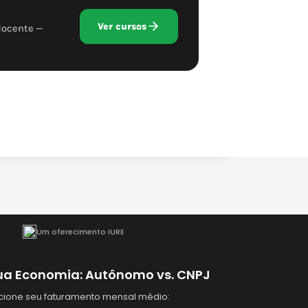
Ver cursos
docente —