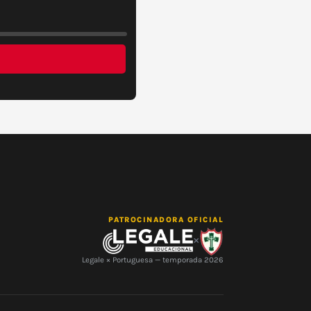
PATROCINADORA OFICIAL
×
Legale × Portuguesa — temporada 2026