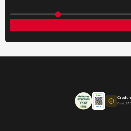
Crede
Cred. EA