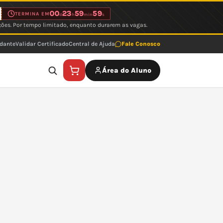
00
23
59
59
TERMINA EM
d
h
min
s
ções. Por tempo limitado, enquanto durarem as vagas.
udante
Validar Certificado
Central de Ajuda
Fale Conosco
Área do Aluno