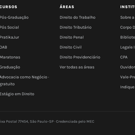
CURSOS
ÁREAS
INSTI
Pós-Graduação
Direito do Trabalho
Sobre a
Pós Social
Direito Tributário
Corpo 
PratikaJur
Direito Penal
Bibliot
OAB
Direito Civil
Legale
Maratonas
Direito Previdenciário
CPA
Graduação
Ver todas as áreas
Ouvidor
Advocacia como Negócio ·
Vale-Pr
gratuito
Indique
Estágio em Direito
aixa Postal 77454, São Paulo–SP · Credenciada pelo MEC