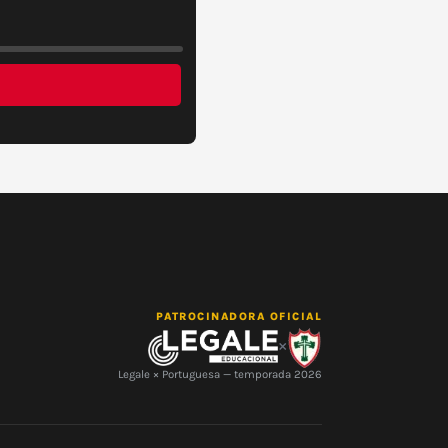
PATROCINADORA OFICIAL
×
Legale × Portuguesa — temporada 2026