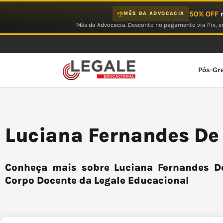
Ir
50% OFF
n
MÊS DA ADVOCACIA
para
Mês da Advocacia. Desconto no pagamento via Pix, em
o
conteúdo
Pós-Gr
Luciana Fernandes De 
Conheça mais sobre Luciana Fernandes De 
Corpo Docente da Legale Educacional