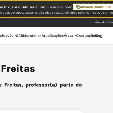
o Pix, em qualquer curso
— use o cupom:
advocacia50
COPIAR
 qualquer curso, exceto certificados e taxas. Não cumulativo com outras promo
Área do Est
aduação
Áreas
OAB
Maratonas
Atualizações
Graduação
Blog
Freitas
Freitas, professor(a) parte do