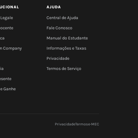
TUCIONAL
AJUDA
 Legale
Central de Ajuda
Docente
Fale Conosco
eca
Manual do Estudante
 In Company
Informações e Taxas
Privacidade
ia
Termos de Serviço
esente
 e Ganhe
Privacidade
Termos
e-MEC