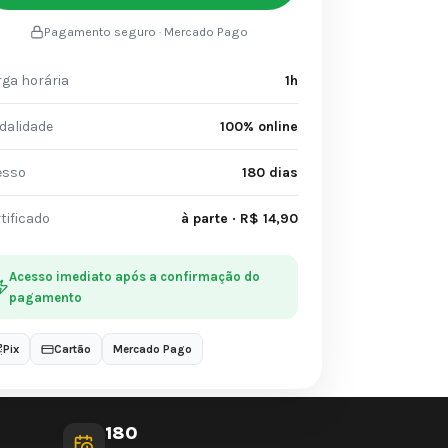
Pagamento seguro · Mercado Pago
ga horária
1h
dalidade
100% online
esso
180 dias
tificado
à parte · R$ 14,90
Acesso imediato após a confirmação do
pagamento
Pix
Cartão
Mercado Pago
180