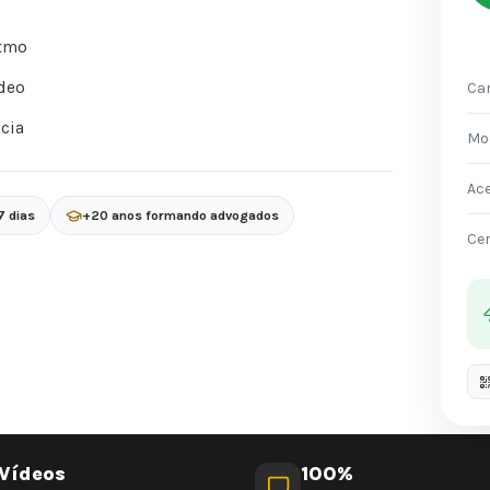
itmo
deo
Car
acia
Mo
Ac
7 dias
+20 anos formando advogados
Cer
Vídeos
100%