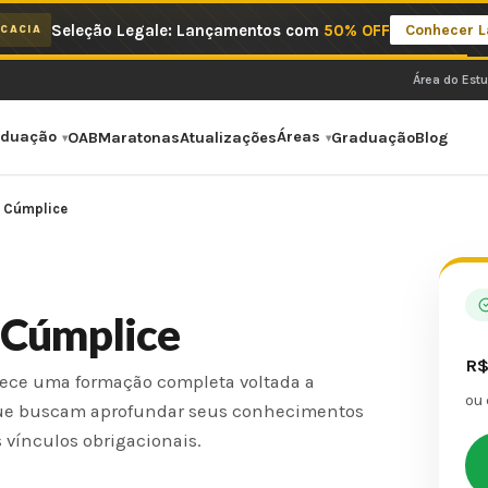
Seleção Legale: Lançamentos com
50% OFF
Conhecer 
CACIA
Área do Est
aduação
Áreas
OAB
Maratonas
Atualizações
Graduação
Blog
o Cúmplice
o Cúmplice
R
erece uma formação completa voltada a
ou
l que buscam aprofundar seus conhecimentos
s vínculos obrigacionais.