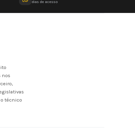
dias de acesso
ito
s nos
ceiro,
egislativas
io técnico