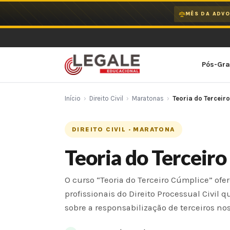
Ir
MÊS DA ADVO
para
o
conteúdo
Pós-Gr
Início
›
Direito Civil
›
Maratonas
›
Teoria do Terceir
DIREITO CIVIL · MARATONA
Teoria do Terceir
O curso “Teoria do Terceiro Cúmplice” of
profissionais do Direito Processual Civi
sobre a responsabilização de terceiros no