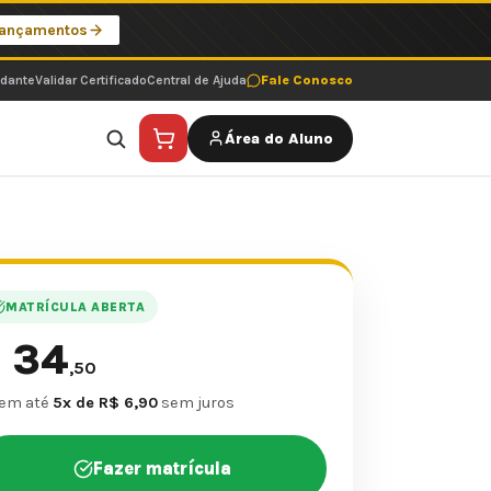
Lançamentos
udante
Validar Certificado
Central de Ajuda
Fale Conosco
Área do Aluno
MATRÍCULA ABERTA
34
$
,50
 em até
5x de R$ 6,90
sem juros
Fazer matrícula