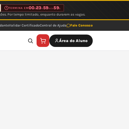
00
23
59
59
TERMINA EM
d
h
min
s
ções. Por tempo limitado, enquanto durarem as vagas.
udante
Validar Certificado
Central de Ajuda
Fale Conosco
Área do Aluno