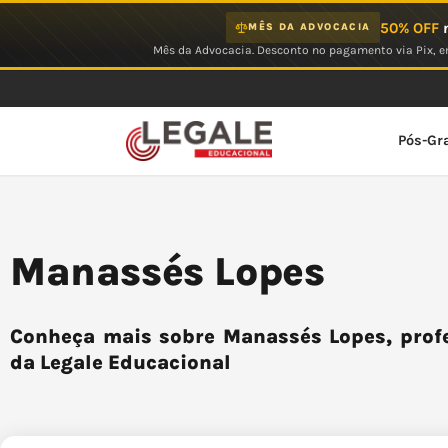
Ir
50% OFF
n
MÊS DA ADVOCACIA
para
Mês da Advocacia. Desconto no pagamento via Pix, em
o
conteúdo
Pós-Gr
Manassés Lopes
Conheça mais sobre Manassés Lopes, profe
da Legale Educacional