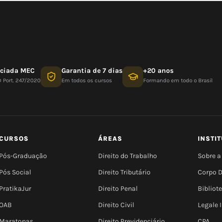
nciada MEC
Garantia de 7 dias
+20 anos
D Port. 247/2020
Em todos os cursos
Formando em todo o Brasil
CURSOS
ÁREAS
INSTI
Pós-Graduação
Direito do Trabalho
Sobre a
Pós Social
Direito Tributário
Corpo 
PratikaJur
Direito Penal
Bibliot
OAB
Direito Civil
Legale
Maratonas
Direito Previdenciário
CPA