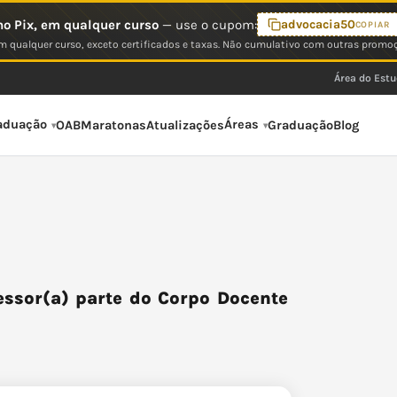
o Pix, em qualquer curso
— use o cupom:
advocacia50
COPIAR
 qualquer curso, exceto certificados e taxas. Não cumulativo com outras promo
Área do Est
aduação
Áreas
OAB
Maratonas
Atualizações
Graduação
Blog
ssor(a) parte do Corpo Docente