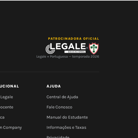
PATROCINADORA OFICIAL
×
Legale × Portuguesa — temporada 2026
TUCIONAL
AJUDA
 Legale
Central de Ajuda
Docente
Fale Conosco
eca
Manual do Estudante
 In Company
Informações e Taxas
Privacidade