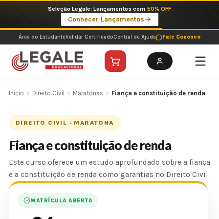
Ir
Seleção Legale: Lançamentos com
50% OFF
para
Conhecer Lançamentos
o
conteúdo
Área do Estudante
Validar Certificado
Central de Ajuda
Fale Conosco
Início
›
Direito Civil
›
Maratonas
›
Fiança e constituição de renda
DIREITO CIVIL · MARATONA
Fiança e constituição de renda
Este curso oferece um estudo aprofundado sobre a fiança
e a constituição de renda como garantias no Direito Civil.
MATRÍCULA ABERTA