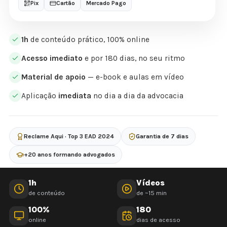
Pix
Cartão
Mercado Pago
1h
de conteúdo prático, 100% online
Acesso imediato
e por 180 dias, no seu ritmo
Material de apoio
— e-book e aulas em vídeo
Aplicação
imediata
no dia a dia da advocacia
Reclame Aqui · Top 3 EAD 2024
Garantia de 7 dias
+20 anos formando advogados
1h
Vídeos
de conteúdo
de ~15 min
100%
180
online
dias de acesso