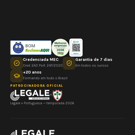
BOM
Credenciada MEC
Garantia de 7 dias
Cred. EAD Port. 247/2020
Em todos os cursos
+20 anos
Formando em todo o Brasil
PATROCINADORA OFICIAL
×
Legale × Portuguesa — temporada 2026