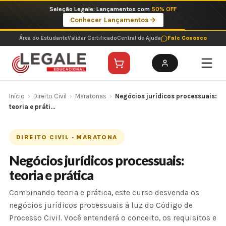
Ir
Seleção Legale: Lançamentos com
50% OFF
para
Conhecer Lançamentos
o
conteúdo
Área do Estudante
Validar Certificado
Central de Ajuda
Fale Conosco
Início
›
Direito Civil
›
Maratonas
›
Negócios jurídicos processuais:
teoria e práti…
DIREITO CIVIL · MARATONA
Negócios jurídicos processuais:
teoria e prática
Combinando teoria e prática, este curso desvenda os
negócios jurídicos processuais à luz do Código de
Processo Civil. Você entenderá o conceito, os requisitos e