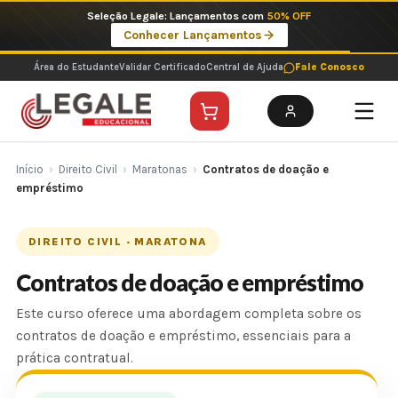
Ir
Seleção Legale: Lançamentos com
50% OFF
para
Conhecer Lançamentos
o
conteúdo
Área do Estudante
Validar Certificado
Central de Ajuda
Fale Conosco
Início
›
Direito Civil
›
Maratonas
›
Contratos de doação e
empréstimo
DIREITO CIVIL · MARATONA
Contratos de doação e empréstimo
Este curso oferece uma abordagem completa sobre os
contratos de doação e empréstimo, essenciais para a
prática contratual.