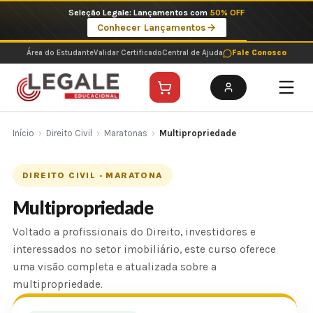
Ir
Seleção Legale: Lançamentos com
50% OFF
para
Conhecer Lançamentos
o
conteúdo
Área do Estudante
Validar Certificado
Central de Ajuda
Fale Conosco
Início
›
Direito Civil
›
Maratonas
›
Multipropriedade
DIREITO CIVIL · MARATONA
Multipropriedade
Voltado a profissionais do Direito, investidores e
interessados no setor imobiliário, este curso oferece
uma visão completa e atualizada sobre a
multipropriedade.