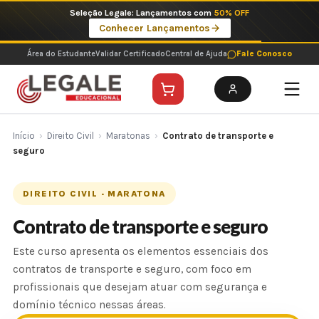
Ir
Seleção Legale: Lançamentos com
50% OFF
para
Conhecer Lançamentos
o
conteúdo
Área do Estudante
Validar Certificado
Central de Ajuda
Fale Conosco
Início
›
Direito Civil
›
Maratonas
›
Contrato de transporte e
seguro
DIREITO CIVIL · MARATONA
Contrato de transporte e seguro
Este curso apresenta os elementos essenciais dos
contratos de transporte e seguro, com foco em
profissionais que desejam atuar com segurança e
domínio técnico nessas áreas.