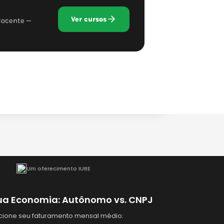
Ver cursos
docente —