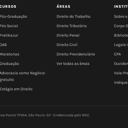
CURSOS
ÁREAS
INSTI
Pós-Graduação
Direito do Trabalho
Sobre a
Pós Social
Direito Tributário
Corpo 
PratikaJur
Direito Penal
Bibliot
OAB
Direito Civil
Legale
Maratonas
Direito Previdenciário
CPA
Graduação
Ver todas as áreas
Ouvidor
Advocacia como Negócio ·
Vale-Pr
gratuito
Indique
Estágio em Direito
aixa Postal 77454, São Paulo–SP · Credenciada pelo MEC