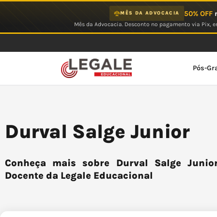
Ir
50% OFF
n
MÊS DA ADVOCACIA
para
Mês da Advocacia. Desconto no pagamento via Pix, em
o
conteúdo
Pós-Gr
Durval Salge Junior
Conheça mais sobre Durval Salge Junior
Docente da Legale Educacional