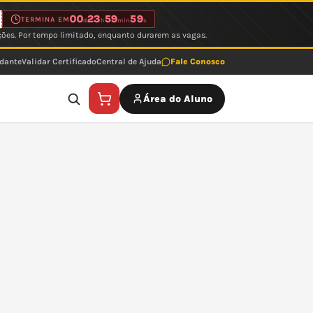
00
23
59
59
TERMINA EM
d
h
min
s
ções. Por tempo limitado, enquanto durarem as vagas.
udante
Validar Certificado
Central de Ajuda
Fale Conosco
Área do Aluno