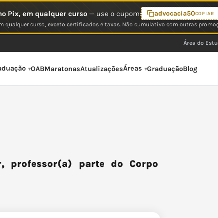
o Pix, em qualquer curso
— use o cupom:
advocacia50
COPIAR
 qualquer curso, exceto certificados e taxas. Não cumulativo com outras promo
Área do Est
aduação
Áreas
OAB
Maratonas
Atualizações
Graduação
Blog
, professor(a) parte do Corpo