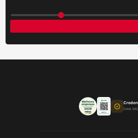
Crede
Cred. EA