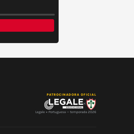
PATROCINADORA OFICIAL
×
Legale × Portuguesa — temporada 2026