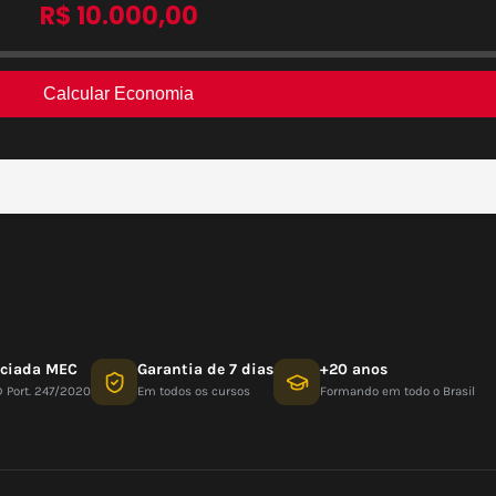
nciada MEC
Garantia de 7 dias
+20 anos
D Port. 247/2020
Em todos os cursos
Formando em todo o Brasil