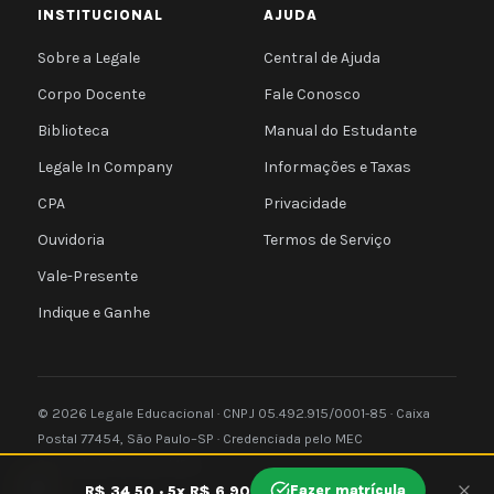
INSTITUCIONAL
AJUDA
Sobre a Legale
Central de Ajuda
Corpo Docente
Fale Conosco
Biblioteca
Manual do Estudante
Legale In Company
Informações e Taxas
CPA
Privacidade
Ouvidoria
Termos de Serviço
Vale-Presente
Indique e Ganhe
© 2026 Legale Educacional · CNPJ 05.492.915/0001-85 · Caixa
Postal 77454, São Paulo–SP · Credenciada pelo MEC
Privacidade
Termos
e-MEC
🍪
Fazer matrícula
R$ 34,50 · 5x R$ 6,90