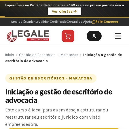
Ir
Imperdíveis no Pix: Pós Selecionadas a 199 reais no pix em parcela única
para
Ver ofertas
o
conteúdo
Área do Estudante
Validar Certificado
Central de Ajuda
Fale Conosco
Início
›
Gestão de Escritórios
›
Maratonas
›
Iniciação a gestão de
escritório de advocacia
GESTÃO DE ESCRITÓRIOS · MARATONA
Iniciação a gestão de escritório de
advocacia
Este curso é ideal para quem deseja estruturar ou
reestruturar seu escritório jurídico com visão
empreendedora.