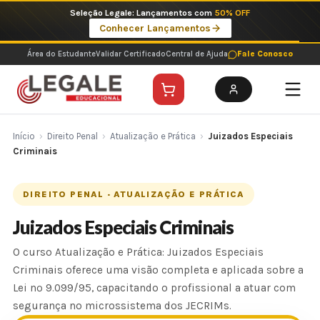
Ir
Imperdíveis no Pix: Pós Selecionadas a 199 reais no pix em parcela única
para
Ver ofertas
o
conteúdo
Área do Estudante
Validar Certificado
Central de Ajuda
Fale Conosco
Início
›
Direito Penal
›
Atualização e Prática
›
Juizados Especiais
Criminais
DIREITO PENAL · ATUALIZAÇÃO E PRÁTICA
Juizados Especiais Criminais
O curso Atualização e Prática: Juizados Especiais
Criminais oferece uma visão completa e aplicada sobre a
Lei nº 9.099/95, capacitando o profissional a atuar com
segurança no microssistema dos JECRIMs.