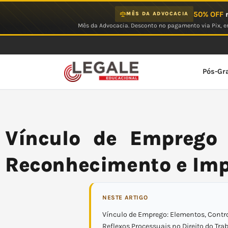
Ir
50% OFF
n
MÊS DA ADVOCACIA
para
Mês da Advocacia. Desconto no pagamento via Pix, em
o
conteúdo
Pós-Gr
Vínculo de Emprego C
Reconhecimento e Imp
NESTE ARTIGO
Vínculo de Emprego: Elementos, Contro
Reflexos Processuais no Direito do Tra