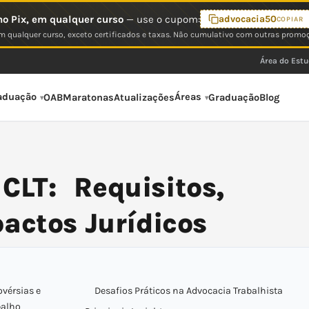
o Pix, em qualquer curso
— use o cupom:
advocacia50
COPIAR
 qualquer curso, exceto certificados e taxas. Não cumulativo com outras promo
Área do Est
aduação
Áreas
OAB
Maratonas
Atualizações
Graduação
Blog
LT: Requisitos,
actos Jurídicos
vérsias e
Desafios Práticos na Advocacia Trabalhista
balho