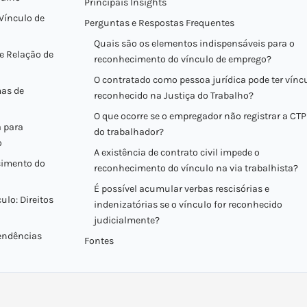
Principais Insights
Vínculo de
Perguntas e Respostas Frequentes
Quais são os elementos indispensáveis para o
 e Relação de
reconhecimento do vínculo de emprego?
O contratado como pessoa jurídica pode ter vínc
mas de
reconhecido na Justiça do Trabalho?
O que ocorre se o empregador não registrar a CT
 para
do trabalhador?
o
A existência de contrato civil impede o
cimento do
reconhecimento do vínculo na via trabalhista?
É possível acumular verbas rescisórias e
lo: Direitos
indenizatórias se o vínculo for reconhecido
judicialmente?
endências
Fontes