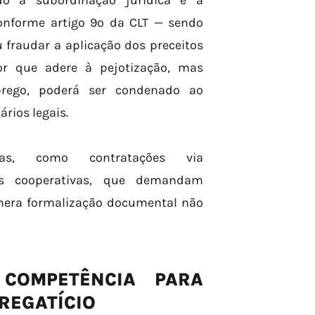
udo a subordinação jurídica e a
conforme artigo 9º da CLT — sendo
 fraudar a aplicação dos preceitos
dor que adere à pejotização, mas
prego, poderá ser condenado ao
rios legais.
as, como contratações via
sas cooperativas, que demandam
 mera formalização documental não
 COMPETÊNCIA PARA
REGATÍCIO