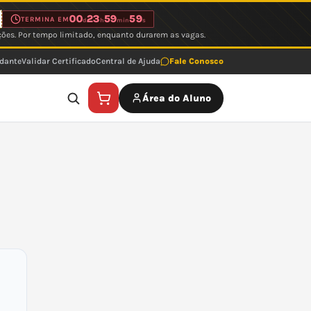
00
23
59
59
TERMINA EM
d
h
min
s
ções. Por tempo limitado, enquanto durarem as vagas.
udante
Validar Certificado
Central de Ajuda
Fale Conosco
Área do Aluno